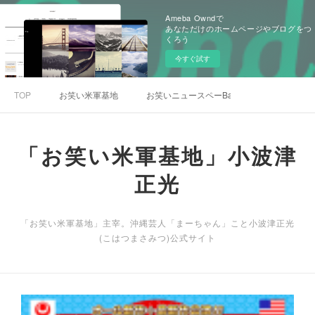
Ameba Owndで
あなただけのホームページやブログをつ
くろう
今すぐ試す
TOP
お笑い米軍基地
お笑いニュースペーBar
「お笑い米軍基地」小波津
正光
「お笑い米軍基地」主宰。沖縄芸人「まーちゃん」こと小波津正光
(こはつまさみつ)公式サイト