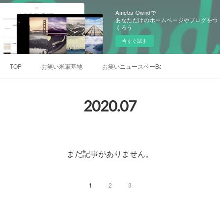
Ameba Owndで
あなただけのホームページやブログをつ
くろう
今すぐ試す
TOP
お笑い米軍基地
お笑いニュースペーBar
2020
.
07
まだ記事がありません。
1
2
3